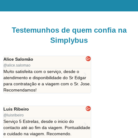
Testemunhos de quem confia na
Simplybus
Alice Salomão
Manuel Cascais
@alice.salomao
@manuelcascais
Muito satisfeita com o serviço, desde o
Ótimo transporte, o me
atendimento e disponibilidade do Sr Edgar
sempre prestativos nas 
para contratação e a viagem com o Sr. Jose.
Recomendo!
Recomendamos!
Luis Ribeiro
Solange Karlauskis
@luisribeiro
@solange
Serviço 5 Estrelas, desde o inicio do
Eficiência, simpatia, r
contacto até ao fim da viagem. Pontualidade
preço, foi o que encont
e cuidado na viagem. Recomendo.
SimplyBus.